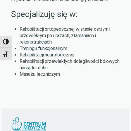
Specjalizuję się w:
Rehabilitacji ortopedycznej w stanie ostrym i
przewlekłym po urazach, złamaniach i
rekonstrukcjach
Toggle High Contrast
Treningu funkcjonalnym
Rehabilitacji neurologicznej
Toggle Font size
Rehabilitacji przewlekłych dolegliwości bólowych
narządu ruchu
Masażu leczniczym