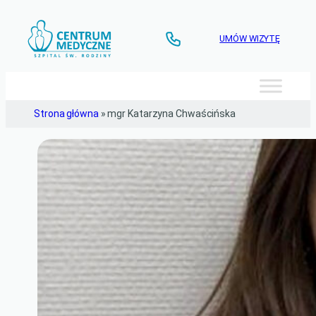
Przejdź
do
UMÓW WIZYTĘ
treści
Strona główna
»
mgr Katarzyna Chwaścińska