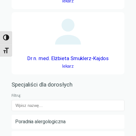
lekarz
Toggle High Contrast
Toggle Font size
Dr n. med. Elżbieta Smuklerz-Kajdos
lekarz
Specjaliści dla dorosłych
Filtruj:
Poradnia alergologiczna