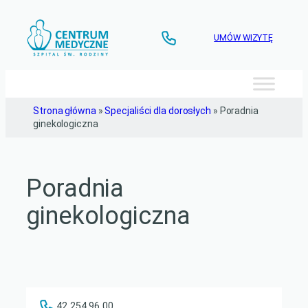
Przejdź
do
UMÓW WIZYTĘ
treści
Strona główna
»
Specjaliści dla dorosłych
»
Poradnia
ginekologiczna
Poradnia
ginekologiczna
42 254 96 00